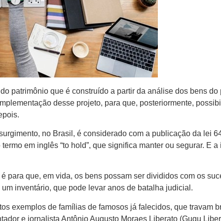
do patrimônio que é construído a partir da análise dos bens do 
plementação desse projeto, para que, posteriormente, possibil
epois.
 surgimento, no Brasil, é considerado com a publicação da lei
ermo em inglês “to hold”, que significa manter ou segurar. E a
ar é para que, em vida, os bens possam ser divididos com os suc
um inventário, que pode levar anos de batalha judicial.
tos exemplos de famílias de famosos já falecidos, que travam br
tador e jornalista Antônio Augusto Moraes Liberato (Gugu Libera